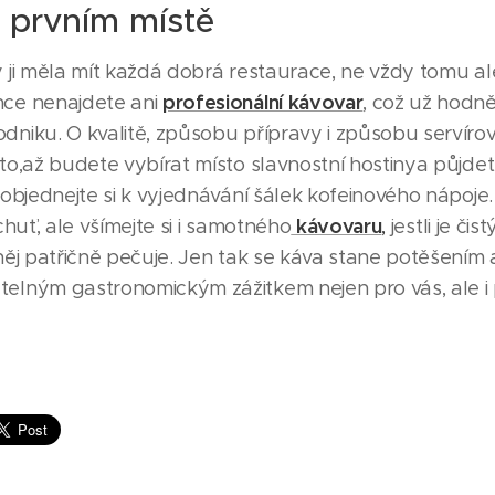
 prvním místě
ji měla mít každá dobrá restaurace, ne vždy tomu ale
profesionální kávovar
ce nenajdete ani
, což už hodn
niku. O kvalitě, způsobu přípravy i způsobu servíro
to,až budete vybírat místo slavnostní hostinya půjde
objednejte si k vyjednávání šálek kofeinového nápoje.
kávovaru
chuť, ale všímejte si i samotného
,
jestli je či
něj patřičně pečuje. Jen tak se káva stane potěšením 
lným gastronomickým zážitkem nejen pro vás, ale i 