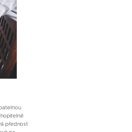
dbatelnou
chopitelně
ává přednost