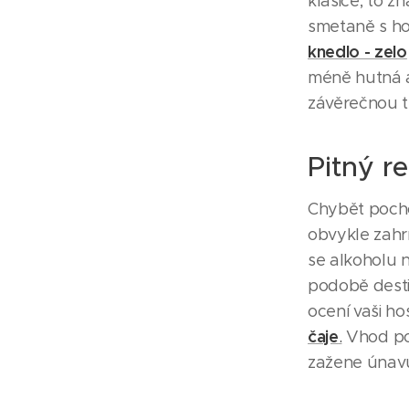
klasice, to 
smetaně s hou
knedlo - zelo
méně hutná a 
závěrečnou te
Pitný r
Chybět pocho
obvykle zahrn
se alkoholu n
podobě desti
ocení vaši ho
čaje
.
Vhod poc
zažene únavu