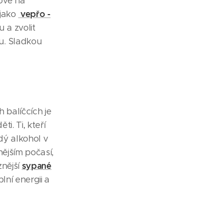
ové na
vepřo -
 jako
 a zvolit
nu. Sladkou
 balíčcích je
i. Ti, kteří
dý alkohol v
ějším počasí,
sypané
znější
lní energii a