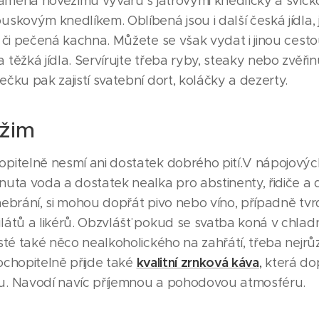
znamená hovězímu vývaru s játrovými knedlíčky a svíčk
skovým knedlíkem. Oblíbená jsou i další česká jídla,
či pečená kachna. Můžete se však vydat i jinou cestou
těžká jídla. Servírujte třeba ryby, steaky nebo zvěři
čku pak zajistí svatební dort, koláčky a dezerty.
ežim
pitelně nesmí ani dostatek dobrého pití.V nápojových
uta voda a dostatek nealka pro abstinenty, řidiče a dět
ebrání, si mohou dopřát pivo nebo víno, případně tvr
látů a likérů. Obzvlášť pokud se svatba koná v chladn
sté také něco nealkoholického na zahřátí, třeba nejrů
kvalitní zrnková káva
hopitelně přijde také
,
která dop
. Navodí navíc příjemnou a pohodovou atmosféru.