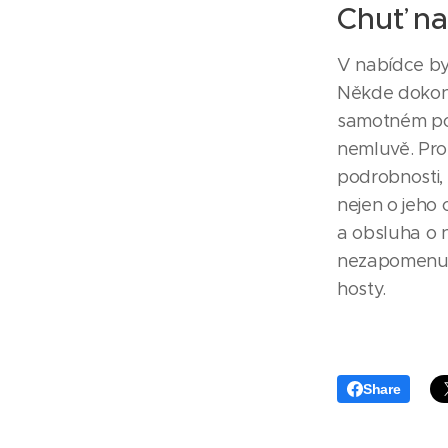
Chuť na
V nabídce by 
Někde dokon
samotném pod
nemluvě. Pro
podrobnosti, 
nejen o jeho 
a obsluha o 
nezapomenute
hosty.
Share