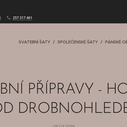
z
257 317 461
SVATEBNÍ ŠATY
SPOLEČENSKÉ ŠATY
PÁNSKÉ O
BNÍ PŘÍPRAVY - H
OD DROBNOHLED
08.03.2019