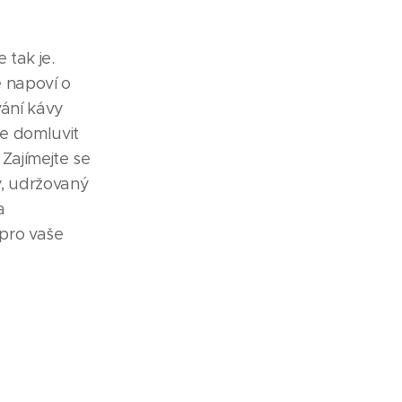
 tak je.
ě napoví o
vání kávy
te domluvit
 Zajímejte se
stý, udržovaný
a
pro vaše