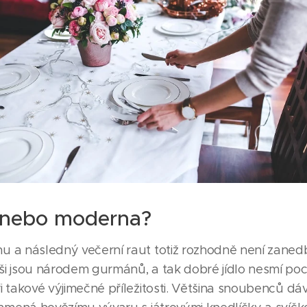
 nebo moderna?
u a následný večerní raut totiž rozhodně není zane
ši jsou národem gurmánů, a tak dobré jídlo nesmí po
i takové výjimečné příležitosti. Většina snoubenců d