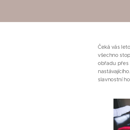
Čeká vás leto
všechno stopr
obřadu přes f
nastávajícíh
slavnostní ho