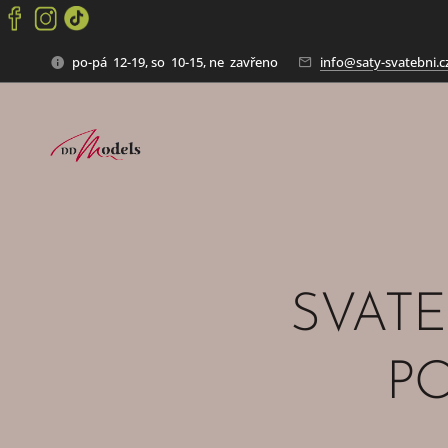
po-pá 12-19, so 10-15, ne zavřeno
info@saty-svatebni.c
SVATE
P