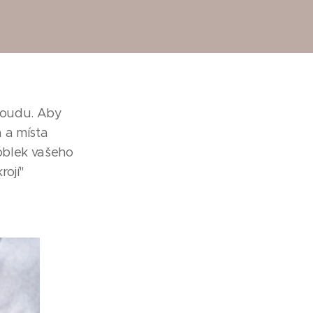
proudu. Aby
a a místa
 oblek vašeho
ojí"