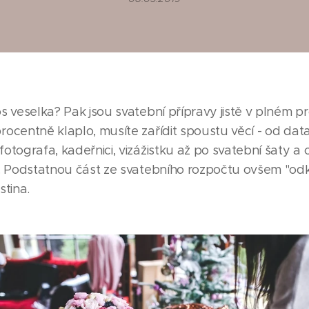
s veselka? Pak jsou svatební přípravy jistě v plném 
ocentně klaplo, musíte zařídit spoustu věcí - od dat
otografa, kadeřnici, vizážistku až po svatební šaty a
o. Podstatnou část ze svatebního rozpočtu ovšem "odkr
stina.