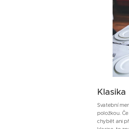
Klasika
Svatební men
položkou. Če
chybět ani př